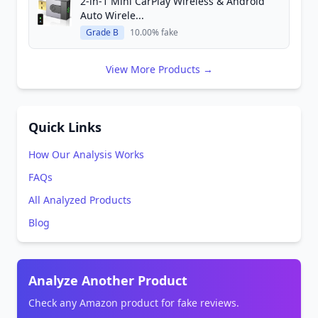
2-in-1 Mini CarPlay Wireless & Android
Auto Wirele...
Grade B
10.00% fake
View More Products →
Quick Links
How Our Analysis Works
FAQs
All Analyzed Products
Blog
Analyze Another Product
Check any Amazon product for fake reviews.