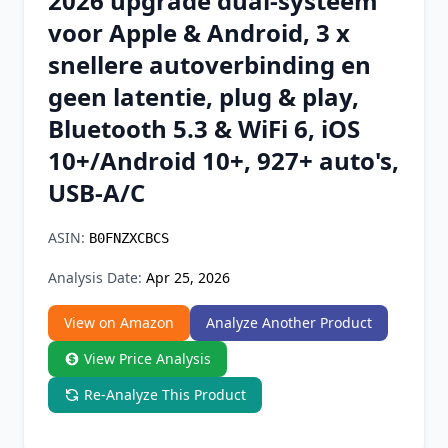
2026 upgrade dual-systeem
Chrome Extension
voor Apple & Android, 3 x
snellere autoverbinding en
Firefox Add-on
geen latentie, plug & play,
Bluetooth 5.3 & WiFi 6, iOS
10+/Android 10+, 927+ auto's,
USB-A/C
ASIN:
B0FNZXCBCS
Analysis Date:
Apr 25, 2026
View on Amazon
Analyze Another Product
View Price Analysis
Re-Analyze This Product