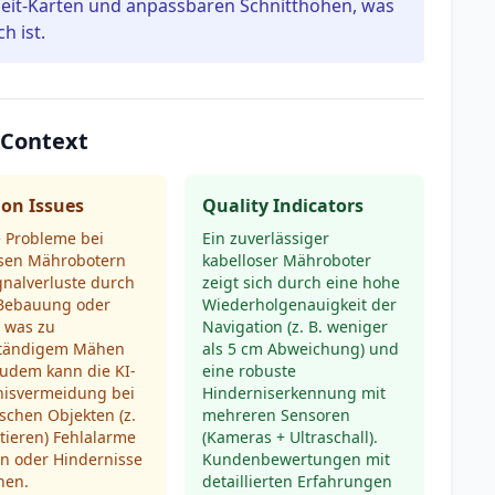
eit-Karten und anpassbaren Schnitthöhen, was
h ist.
 Context
n Issues
Quality Indicators
e Probleme bei
Ein zuverlässiger
osen Mährobotern
kabelloser Mähroboter
gnalverluste durch
zeigt sich durch eine hohe
 Bebauung oder
Wiederholgenauigkeit der
 was zu
Navigation (z. B. weniger
ständigem Mähen
als 5 cm Abweichung) und
Zudem kann die KI-
eine robuste
nisvermeidung bei
Hinderniserkennung mit
schen Objekten (z.
mehreren Sensoren
tieren) Fehlalarme
(Kameras + Ultraschall).
n oder Hindernisse
Kundenbewertungen mit
hen.
detaillierten Erfahrungen