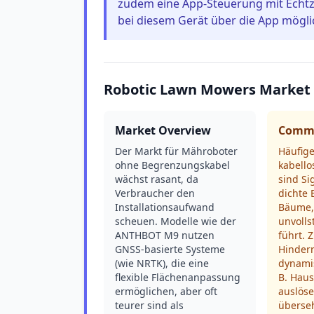
zudem eine App-Steuerung mit Echtz
bei diesem Gerät über die App möglic
Robotic Lawn Mowers Market
Market Overview
Commo
Der Markt für Mähroboter
Häufig
ohne Begrenzungskabel
kabell
wächst rasant, da
sind Si
Verbraucher den
dichte
Installationsaufwand
Bäume,
scheuen. Modelle wie der
unvoll
ANTHBOT M9 nutzen
führt. 
GNSS-basierte Systeme
Hinder
(wie NRTK), die eine
dynami
flexible Flächenanpassung
B. Haus
ermöglichen, aber oft
auslöse
teurer sind als
überse