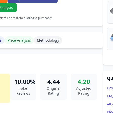
Analysis
ate I earn from qualifying purchases.
s
Price Analysis
Methodology
Qu
10.00%
4.44
4.20
How
Fake
Original
Adjusted
Reviews
Rating
Rating
FA
All
Blo