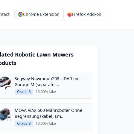
ntact
Chrome Extension
Firefox Add-on
lated Robotic Lawn Mowers
oducts
Segway Navimow i208 LiDAR mit
Garage M (separater...
Grade B
10.00% fake
MOVA ViAX 500 Mähroboter Ohne
Begrenzungskabel, Em...
Grade B
10.00% fake