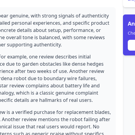
ear genuine, with strong signals of authenticity
ailed personal experiences, and specific product
An
concrete details about setup, performance, or
Che
 The overall tone is balanced, with some reviews
her supporting authenticity.
For example, one review describes initial
e due to garden obstacles like dense hedges
erience after two weeks of use. Another review
rdena robot due to boundary wire failures,
1-star review complains about battery life and
ogy, which is a classic genuine complaint
cific details are hallmarks of real users.
w is a verified purchase for replacement blades,
. Another review mentions the robot failing after
hnical issue that real users would report. No
terns such as generic praise without specifics,