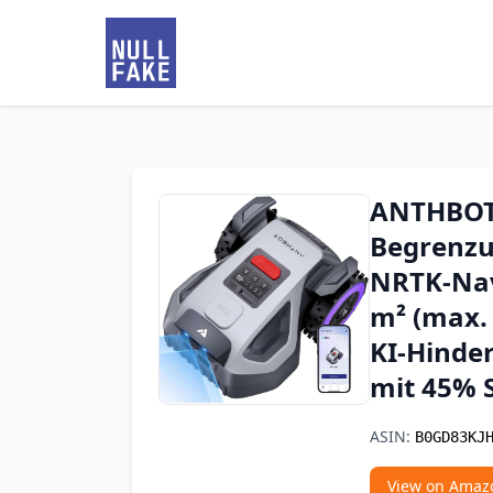
ANTHBOT
Begrenzu
NRTK-Navi
m² (max. 
KI-Hinde
mit 45% 
ASIN:
B0GD83KJ
View on Amaz