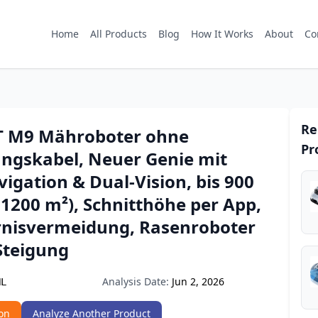
Home
All Products
Blog
How It Works
About
Co
Re
 M9 Mähroboter ohne
Pr
ngskabel, Neuer Genie mit
gation & Dual-Vision, bis 900
1200 m²), Schnitthöhe per App,
rnisvermeidung, Rasenroboter
Steigung
Analysis Date:
Jun 2, 2026
HL
on
Analyze Another Product