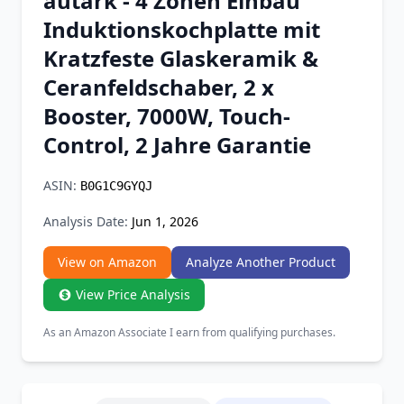
autark - 4 Zonen Einbau
Chrome Extension
Induktionskochplatte mit
Kratzfeste Glaskeramik &
Firefox Add-on
Ceranfeldschaber, 2 x
Booster, 7000W, Touch-
Control, 2 Jahre Garantie
ASIN:
B0G1C9GYQJ
Analysis Date:
Jun 1, 2026
View on Amazon
Analyze Another Product
View Price Analysis
As an Amazon Associate I earn from qualifying purchases.