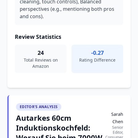
cleaning, touch controls), Balanced
perspectives (e.g., mentioning both pros
and cons).
Review Statistics
24
-0.27
Total Reviews on
Rating Difference
Amazon
EDITOR'S ANALYSIS
Sarah
Autarkes 60cm
Chen
Induktionskochfeld:
Senior
Editor,
Worauf Sie beim 7000W-
Consumer