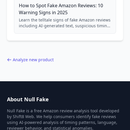
How to Spot Fake Amazon Reviews: 10
Warning Signs in 2025
Learn the telltale signs of fake Amazon reviews
including AI-generated text, suspicious timing
patterns, generic language, and reviewer
behavior red flags. Based on analysis of
40,000+ products.
Analyze new product
About Null Fake
Null Fake is a free Amazon review analysis tool developed
by Shift8 Web. We help consumers identify fake reviews
using AI-powered analysis of timing patterns, language,
reviewer behavior, and statistical anomalies.