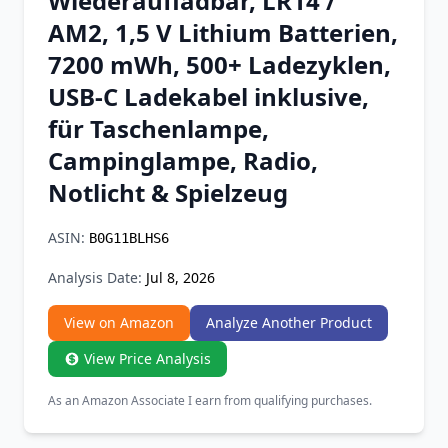
Wiederaufladbar, LR14 /
Chrome Extension
AM2, 1,5 V Lithium Batterien,
7200 mWh, 500+ Ladezyklen,
Firefox Add-on
USB-C Ladekabel inklusive,
für Taschenlampe,
Campinglampe, Radio,
Notlicht & Spielzeug
ASIN:
B0G11BLHS6
Analysis Date:
Jul 8, 2026
View on Amazon
Analyze Another Product
View Price Analysis
As an Amazon Associate I earn from qualifying purchases.