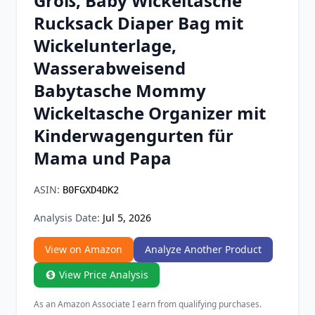
Groß, Baby Wickeltasche
Chrome Extension
Rucksack Diaper Bag mit
Wickelunterlage,
Firefox Add-on
Wasserabweisend
Babytasche Mommy
Wickeltasche Organizer mit
Kinderwagengurten für
Mama und Papa
ASIN:
B0FGXD4DK2
Analysis Date:
Jul 5, 2026
View on Amazon
Analyze Another Product
View Price Analysis
As an Amazon Associate I earn from qualifying purchases.