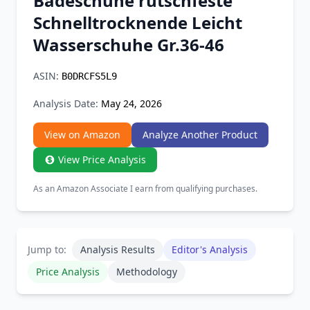
Badeschuhe rutschfeste
Chrome Extension
Schnelltrocknende Leicht
Wasserschuhe Gr.36-46
Firefox Add-on
ASIN:
B0DRCFS5L9
Analysis Date:
May 24, 2026
View on Amazon
Analyze Another Product
View Price Analysis
As an Amazon Associate I earn from qualifying purchases.
Jump to:
Analysis Results
Editor's Analysis
Price Analysis
Methodology