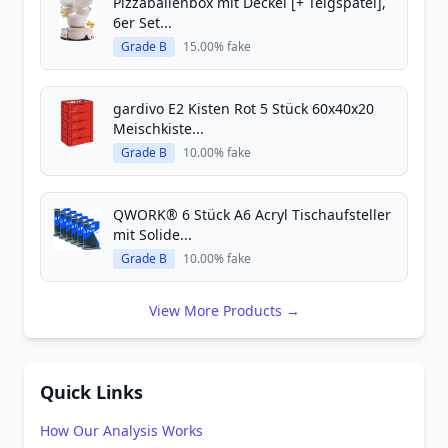
Pizzaballenbox mit Deckel [+ Teigspatel],
6er Set...
Grade B
15.00% fake
gardivo E2 Kisten Rot 5 Stück 60x40x20
Meischkiste...
Grade B
10.00% fake
QWORK® 6 Stück A6 Acryl Tischaufsteller
mit Solide...
Grade B
10.00% fake
View More Products →
Quick Links
How Our Analysis Works