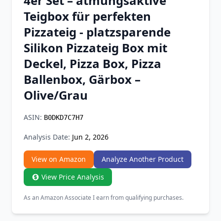
4er Set – atmungsaktive
Chrome Extension
Teigbox für perfekten
Pizzateig - platzsparende
Firefox Add-on
Silikon Pizzateig Box mit
Deckel, Pizza Box, Pizza
Ballenbox, Gärbox –
Olive/Grau
ASIN:
B0DKD7C7H7
Analysis Date:
Jun 2, 2026
View on Amazon
Analyze Another Product
View Price Analysis
As an Amazon Associate I earn from qualifying purchases.