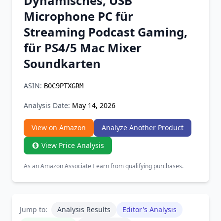
Dynamisches, USB
Chrome Extension
Microphone PC für
Streaming Podcast Gaming,
Firefox Add-on
für PS4/5 Mac Mixer
Soundkarten
ASIN:
B0C9PTXGRM
Analysis Date:
May 14, 2026
View on Amazon
Analyze Another Product
View Price Analysis
As an Amazon Associate I earn from qualifying purchases.
Jump to:
Analysis Results
Editor's Analysis