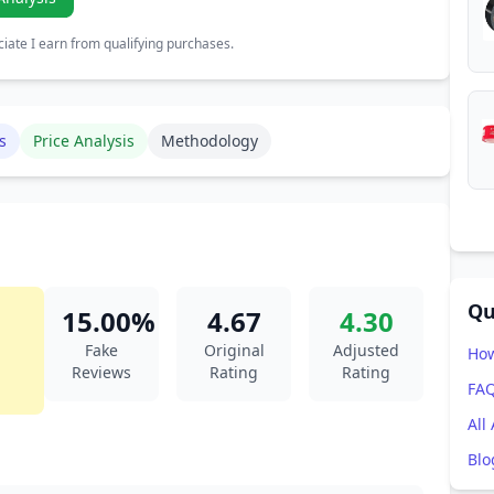
ate I earn from qualifying purchases.
s
Price Analysis
Methodology
Qu
15.00%
4.67
4.30
Fake
Original
Adjusted
How
Reviews
Rating
Rating
FA
All
Blo