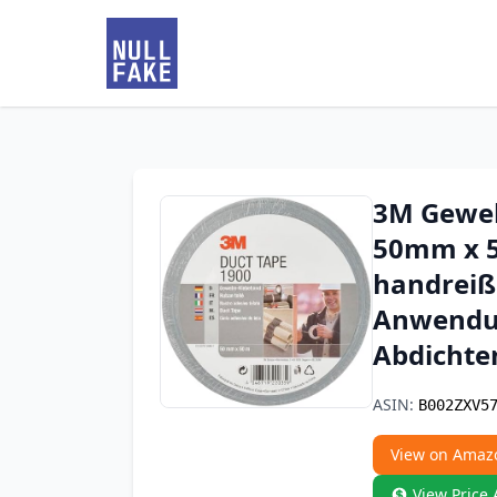
3M Geweb
50mm x 5
handreißb
Anwendun
Abdichten
ASIN:
B002ZXV5
View on Amaz
View Price 