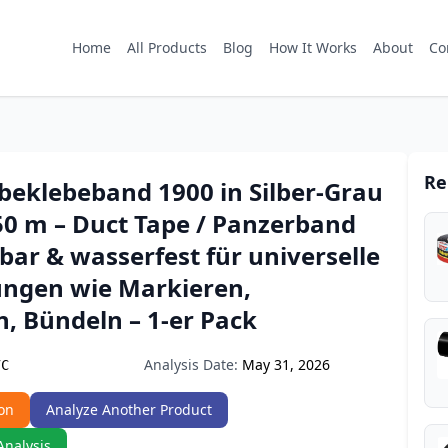
Home
All Products
Blog
How It Works
About
Co
Re
eklebeband 1900 in Silber-Grau
0 m – Duct Tape / Panzerband
ar & wasserfest für universelle
gen wie Markieren,
, Bündeln – 1-er Pack
Analysis Date:
May 31, 2026
7C
on
Analyze Another Product
Analysis