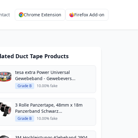
ntact
Chrome Extension
Firefox Add-on
lated Duct Tape Products
tesa extra Power Universal
Gewebeband - Gewebevers...
Grade B
10.00% fake
3 Rolle Panzertape, 48mm x 18m
Panzerband Schwarz...
Grade B
10.00% fake
3M Hochleistungs-Klebeband 2904,