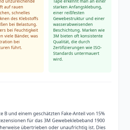
ind unzureichende
Tape erkennt man an einer
ft auf rauen
starken Anfangsklebung,
chen, schnelles
einer reißfesten
knen des Klebstoffs
Gewebestruktur und einer
ßen bei Belastung.
wasserabweisenden
rs bei Feuchtigkeit
Beschichtung. Marken wie
n viele Bänder, was
3M bieten oft konsistente
tration bei
Qualität, die durch
uren führt.
Zertifizierungen wie ISO-
Standards untermauert
wird.
te B und einem geschätzten Fake-Anteil von 15%
n Rezensionen für das 3M Gewebeklebeband 1900
icherweise übertrieben oder unaufrichtig ist. Dies