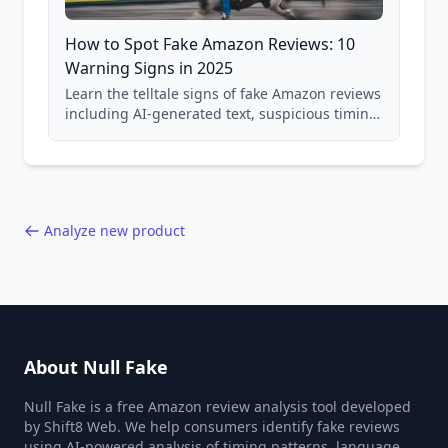
How to Spot Fake Amazon Reviews: 10
Warning Signs in 2025
Learn the telltale signs of fake Amazon reviews
including AI-generated text, suspicious timing
patterns, generic language, and reviewer
behavior red flags. Based on analysis of
40,000+ products.
Analyze new product
About Null Fake
Null Fake is a free Amazon review analysis tool developed
by Shift8 Web. We help consumers identify fake reviews
using AI-powered analysis of timing patterns, language,