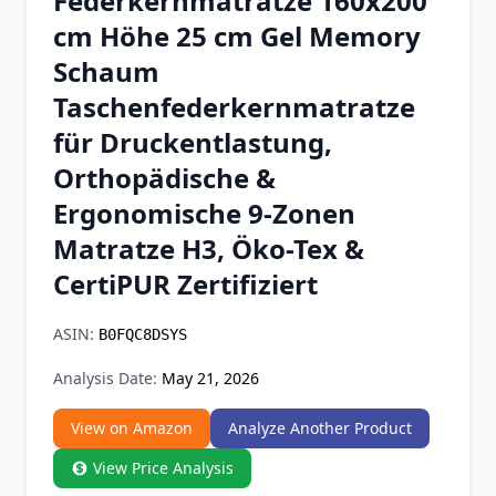
Federkernmatratze 160x200
Chrome Extension
cm Höhe 25 cm Gel Memory
Schaum
Firefox Add-on
Taschenfederkernmatratze
für Druckentlastung,
Orthopädische &
Ergonomische 9-Zonen
Matratze H3, Öko-Tex &
CertiPUR Zertifiziert
ASIN:
B0FQC8DSYS
Analysis Date:
May 21, 2026
View on Amazon
Analyze Another Product
View Price Analysis