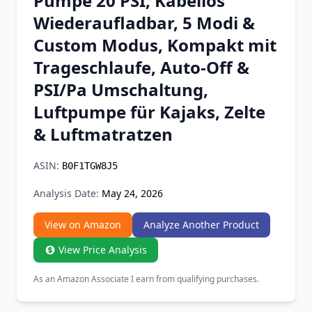
Pumpe 20 PSI, Kabellos
Chrome Extension
Wiederaufladbar, 5 Modi &
Custom Modus, Kompakt mit
Firefox Add-on
Trageschlaufe, Auto-Off &
PSI/Pa Umschaltung,
Luftpumpe für Kajaks, Zelte
& Luftmatratzen
ASIN:
B0F1TGW8J5
Analysis Date:
May 24, 2026
View on Amazon
Analyze Another Product
View Price Analysis
As an Amazon Associate I earn from qualifying purchases.