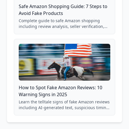
Safe Amazon Shopping Guide: 7 Steps to
Avoid Fake Products
Complete guide to safe Amazon shopping
including review analysis, seller verification,
price checking, product research strategies,
and scam avoidance techniques.
How to Spot Fake Amazon Reviews: 10
Warning Signs in 2025
Learn the telltale signs of fake Amazon reviews
including AI-generated text, suspicious timing
patterns, generic language, and reviewer
behavior red flags. Based on analysis of
40,000+ products.