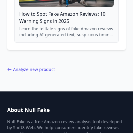
How to Spot Fake Amazon Reviews: 10
Warning Signs in 2025
Learn the telltale signs of fake Amazon reviews
including AI-generated text, suspicious timing
patterns, generic language, and reviewer
behavior red flags. Based on analysis of
40,000+ products.
Analyze new product
About Null Fake
Null Fake is a free Amazon review analysis tool developed
by Shift8 Web. We help consumers identify fake reviews