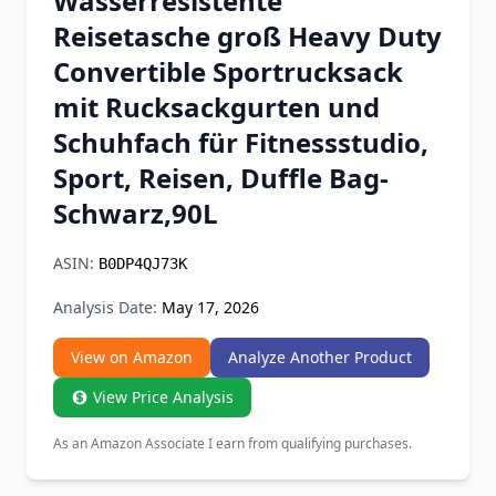
Wasserresistente
Chrome Extension
Reisetasche groß Heavy Duty
Convertible Sportrucksack
Firefox Add-on
mit Rucksackgurten und
Schuhfach für Fitnessstudio,
Sport, Reisen, Duffle Bag-
Schwarz,90L
ASIN:
B0DP4QJ73K
Analysis Date:
May 17, 2026
View on Amazon
Analyze Another Product
View Price Analysis
As an Amazon Associate I earn from qualifying purchases.