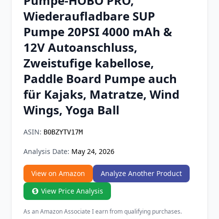
Pumpe-HOBO PRO,
Chrome Extension
Wiederaufladbare SUP
Pumpe 20PSI 4000 mAh &
Firefox Add-on
12V Autoanschluss,
Zweistufige kabellose,
Paddle Board Pumpe auch
für Kajaks, Matratze, Wind
Wings, Yoga Ball
ASIN:
B0BZYTV17M
Analysis Date:
May 24, 2026
View on Amazon
Analyze Another Product
View Price Analysis
As an Amazon Associate I earn from qualifying purchases.