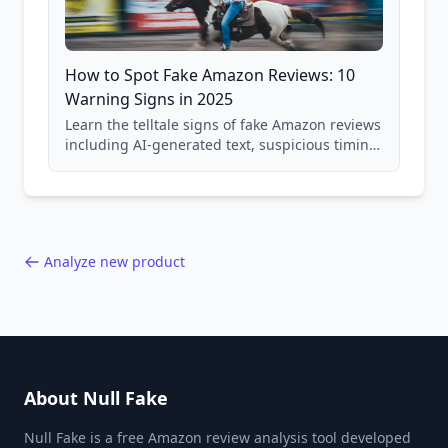
How to Spot Fake Amazon Reviews: 10
Warning Signs in 2025
Learn the telltale signs of fake Amazon reviews
including AI-generated text, suspicious timing
patterns, generic language, and reviewer
behavior red flags. Based on analysis of
40,000+ products.
Analyze new product
About Null Fake
Null Fake is a free Amazon review analysis tool developed