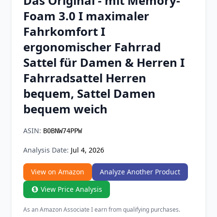
Das Original - mit Memory-
Chrome Extension
Foam 3.0 I maximaler
Fahrkomfort I
Firefox Add-on
ergonomischer Fahrrad
Sattel für Damen & Herren I
Fahrradsattel Herren
bequem, Sattel Damen
bequem weich
ASIN:
B0BNW74PPW
Analysis Date:
Jul 4, 2026
View on Amazon
Analyze Another Product
View Price Analysis
As an Amazon Associate I earn from qualifying purchases.