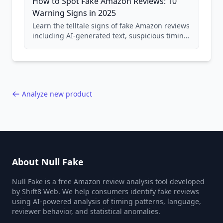
How to Spot Fake Amazon Reviews: 10
Warning Signs in 2025
Learn the telltale signs of fake Amazon reviews
including AI-generated text, suspicious timing
patterns, generic language, and reviewer
behavior red flags. Based on analysis of
40,000+ products.
Analyze new product
About Null Fake
Null Fake is a free Amazon review analysis tool developed
by Shift8 Web. We help consumers identify fake reviews
using AI-powered analysis of timing patterns, language,
reviewer behavior, and statistical anomalies.