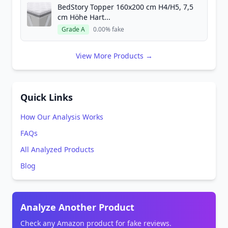
BedStory Topper 160x200 cm H4/H5, 7,5
cm Höhe Hart...
Grade A
0.00% fake
View More Products →
Quick Links
How Our Analysis Works
FAQs
All Analyzed Products
Blog
Analyze Another Product
Check any Amazon product for fake reviews.