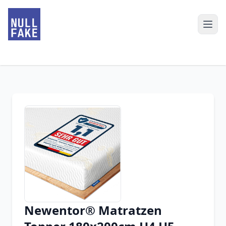
Newentor® Matratzen