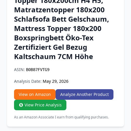
Topper 180x200cm H4 H5,
Chrome Extension
Matratzentopper 180x200
Schlafsofa Bett Gelschaum,
Firefox Add-on
Mattress Topper 180x200
Boxspringbett Öko-Tex
Zertifiziert Gel Bezug
Kaltschaum 7CM Höhe
ASIN:
B0B87FVTG9
Analysis Date:
May 29, 2026
View on Amazon
Analyze Another Product
View Price Analysis
As an Amazon Associate I earn from qualifying purchases.