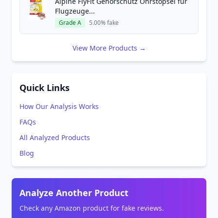
Alpine FlyFit Gehörschutz Ohrstöpsel für
Flugzeuge...
Grade A
5.00% fake
View More Products →
Quick Links
How Our Analysis Works
FAQs
All Analyzed Products
Blog
Analyze Another Product
Check any Amazon product for fake reviews.