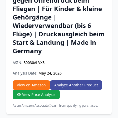
gegen Ohrendruck beim
Chrome Extension
Fliegen | Für Kinder & kleine
Gehörgänge |
Firefox Add-on
Wiederverwendbar (bis 6
Flüge) | Druckausgleich beim
Start & Landung | Made in
Germany
ASIN:
B003OALVX8
Analysis Date:
May 24, 2026
View on Amazon
Analyze Another Product
View Price Analysis
As an Amazon Associate I earn from qualifying purchases.